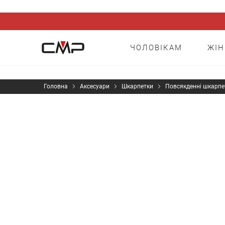
ЧОЛОВІКАМ
ЖІ
Головна
Аксесуари
Шкарпетки
Повсякденні шкарпе