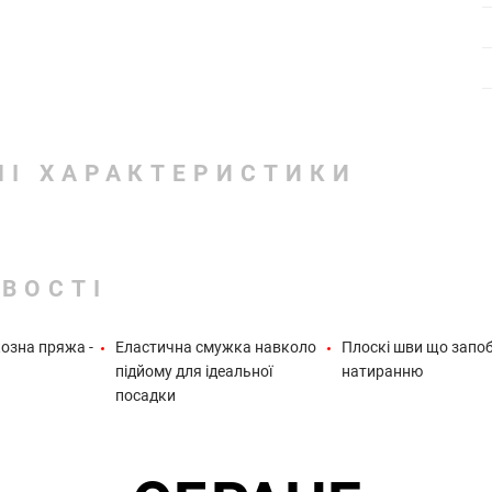
НІ ХАРАКТЕРИСТИКИ
ВОСТІ
озна пряжа -
Еластична смужка навколо
Плоскі шви що запо
а
підйому для ідеальної
натиранню
посадки