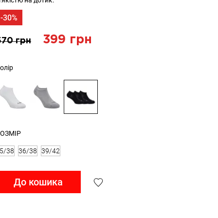
'якістю на дотик.
-30%
399 грн
570 грн
олір
ОЗМІР
5/38
36/38
39/42
До кошика