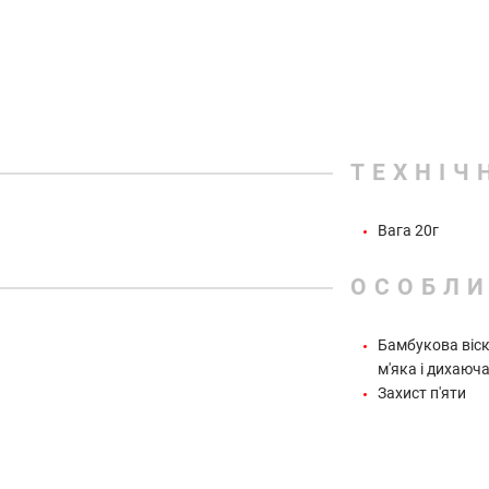
ТЕХНІЧ
Вага 20г
ОСОБЛИ
Бамбукова віск
м'яка і дихаюч
Захист п'яти