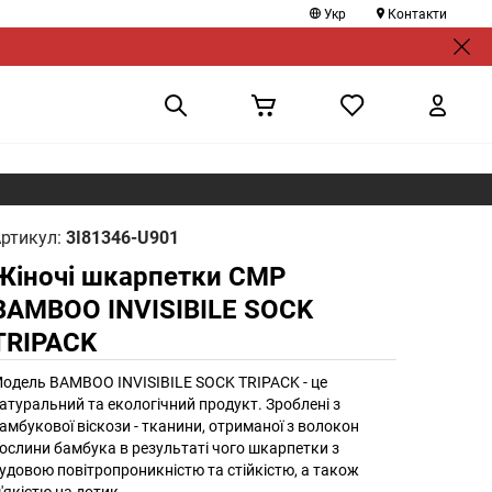
Укр
Контакти
ртикул:
3I81346-U901
Жіночі шкарпетки CMP
BAMBOO INVISIBILE SOCK
TRIPACK
одель BAMBOO INVISIBILE SOCK TRIPACK - це
атуральний та екологічний продукт. Зроблені з
амбукової віскози - тканини, отриманої з волокон
ослини бамбука в результаті чого шкарпетки з
удовою повітропроникністю та стійкістю, а також