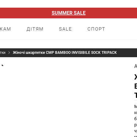
SUMMER SALE
НКАМ
ДІТЯМ
SALE
СПОРТ
тки
Жіночі шкарпетки CMP BAMBOO INVISIBILE SOCK TRIPACK
А
М
н
б
р
ч