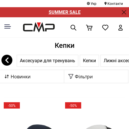
Укр
Контакти
SUMMER SALE
Кепки
Аксесуари для тренувань
Кепки
Лижні аксе
Новинки
Фільтри
-50%
-50%