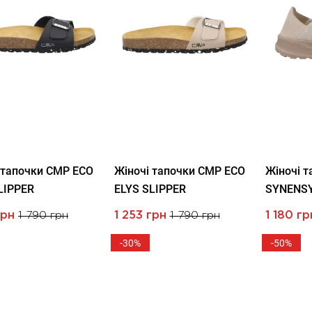
 тапочки CMP ECO
Жіночі тапочки CMP ECO
Жіночі 
LIPPER
ELYS SLIPPER
SYNENSY
грн
1 790 грн
1 253 грн
1 790 грн
1 180 гр
-30%
-50%