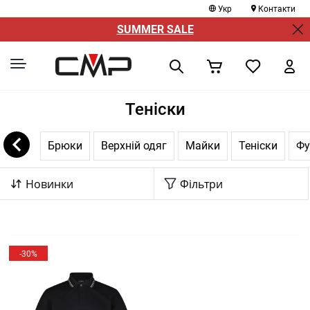
Укр
Контакти
SUMMER SALE
Теніски
Брюки
Верхній одяг
Майки
Теніски
Фу
Новинки
Фільтри
-30%