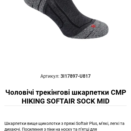
Артикул:
3I17897-U817
Чоловічі трекінгові шкарпетки CMP
HIKING SOFTAIR SOCK MID
Шкарпетки вище щиколотки з пряжі Softair Plus, м’які, легкі та
дихаючі. Посилення з піни на носку та п’ятці для