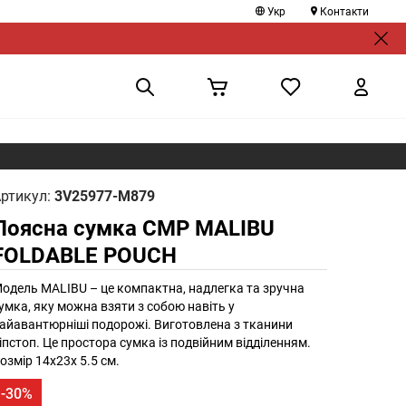
Укр
Контакти
ртикул:
3V25977-M879
Поясна сумка CMP MALIBU
FOLDABLE POUCH
одель MALIBU – це компактна, надлегка та зручна
умка, яку можна взяти з собою навіть у
айавантюрніші подорожі. Виготовлена з тканини
іпстоп. Це простора сумка із подвійним відділенням.
озмір 14x23x 5.5 см.
-30%