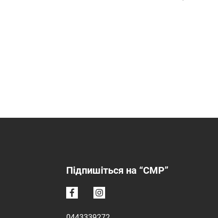
Підпишіться на “CMP”
0443339272