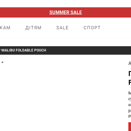
SUMMER SALE
НКАМ
ДІТЯМ
SALE
СПОРТ
P MALIBU FOLDABLE POUCH
А
М
с
н
р
Р