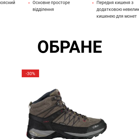
поясний
Основне просторе
Передня кишеня з
відділення
додатковою невели
кишенею для монет
ОБРАНЕ
-30%